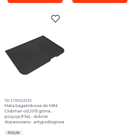
Kod produktu
TD-1792422016
Mata bagażnikowa do MINI
Clubman od 2015 górna
pozycja (F54) - dobrze
dopasowana - antypoślizgowa
PRODUCENT
RIGUM