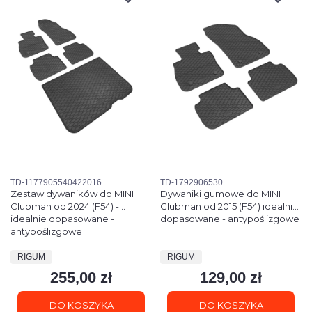
Kod produktu
Kod produktu
TD-1177905540422016
TD-1792906530
Zestaw dywaników do MINI
Dywaniki gumowe do MINI
Clubman od 2024 (F54) -
Clubman od 2015 (F54) idealnie
idealnie dopasowane -
dopasowane - antypoślizgowe
antypoślizgowe
PRODUCENT
PRODUCENT
RIGUM
RIGUM
255,00 zł
129,00 zł
Cena
Cena
DO KOSZYKA
DO KOSZYKA