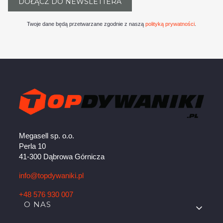
DOŁĄCZ DO NEWSLETTERA
Twoje dane będą przetwarzane zgodnie z naszą
polityką prywatności
.
Megasell sp. o.o.
Perla 10
41-300 Dąbrowa Górnicza
info@topdywaniki.pl
+48 576 930 007
Linki w stopce
O NAS