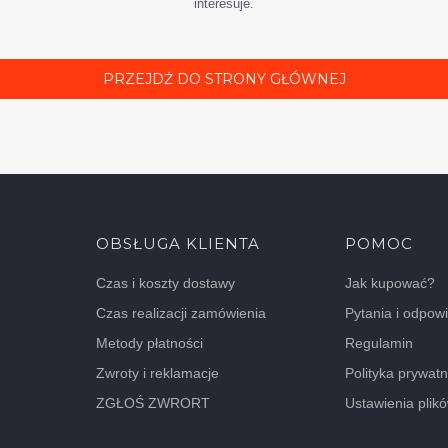
interesuje.
PRZEJDŹ DO STRONY GŁÓWNEJ
e
OBSŁUGA KLIENTA
POMOC
Czas i koszty dostawy
Jak kupować?
Czas realizacji zamówienia
Pytania i odpow
Metody płatności
Regulamin
Zwroty i reklamacje
Polityka prywatn
ZGŁOŚ ZWRORT
Ustawienia plik