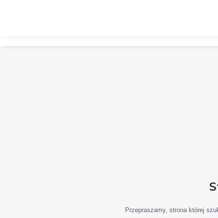
Zadzwoń:
+48 576 930 007
S
Przepraszamy, strona której szuk