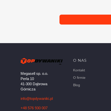
Linki w stopc
O NAS
Kontakt
Megasell sp. o.o.
O firmie
Perla 10
41-300 Dąbrowa
Blog
Górnicza
info@topdywaniki.pl
+48 576 930 007