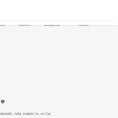
E-mail:
info@topdywaniki.pl
Produkty w koszyku: 0
takt
Ulubione
Zaloguj się
Koszyk
je
ukiwarki, żeby znaleźć to, co Cię