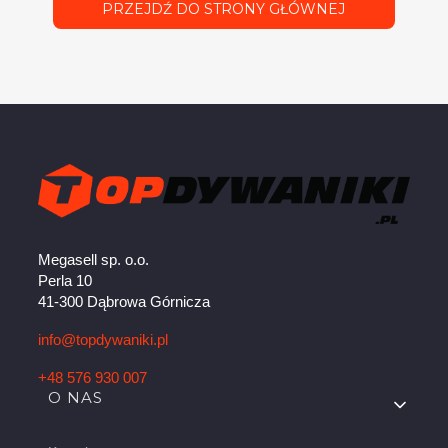
PRZEJDŹ DO STRONY GŁÓWNEJ
Megasell sp. o.o.
Perla 10
41-300 Dąbrowa Górnicza
info@topdywaniki.pl
+48 576 930 007
Linki w stopce
O NAS