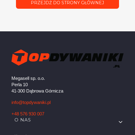
PRZEJDŹ DO STRONY GŁÓWNEJ
Megasell sp. o.o.
Perla 10
41-300 Dąbrowa Górnicza
info@topdywaniki.pl
+48 576 930 007
Linki w stopce
O NAS